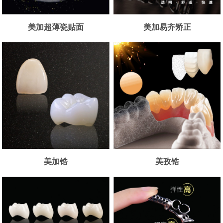
美加超薄瓷贴面
美加易齐矫正
美加锆
美孜锆