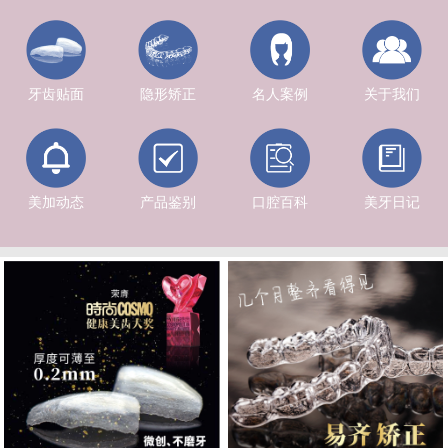
牙齿贴面
隐形矫正
名人案例
关于我们
美加动态
产品鉴别
口腔百科
美牙日记