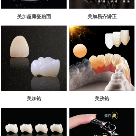
美加超薄瓷贴面
美加易齐矫正
美加锆
美孜锆