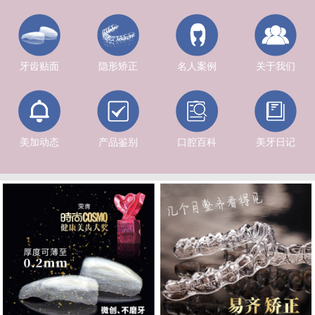
牙齿贴面
隐形矫正
名人案例
关于我们
美加动态
产品鉴别
口腔百科
美牙日记