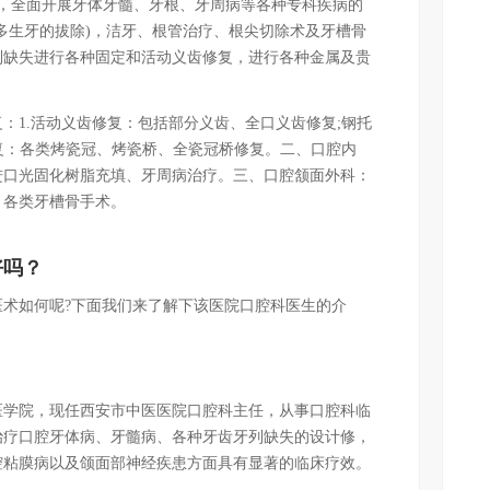
全面开展牙体牙髓、牙根、牙周病等各种专科疾病的
多生牙的拔除)，洁牙、根管治疗、根尖切除术及牙槽骨
列缺失进行各种固定和活动义齿修复，进行各种金属及贵
1.活动义齿修复：包括部分义齿、全口义齿修复;钢托
修复：各类烤瓷冠、烤瓷桥、全瓷冠桥修复。二、口腔内
进口光固化树脂充填、牙周病治疗。三、口腔颔面外科：
，各类牙槽骨手术。
好吗？
如何呢?下面我们来了解下该医院口腔科医生的介
医学院，现任西安市中医医院口腔科主任，从事口腔科临
治疗口腔牙体病、牙髓病、各种牙齿牙列缺失的设计修，
腔粘膜病以及颌面部神经疾患方面具有显著的临床疗效。