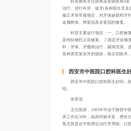
科室拥有主任医师及各级医师4名，
治疗。进行补牙、拔牙(各种阻生牙及
修正术等常规项目，对牙体缺损和牙
金属桥体、烤瓷冠及全瓷冠的修复。
科室主要诊疗项目：一、口腔修复：
及纯钛钢托义齿修复。 2.固定牙齿
科：牙体、牙髓病治疗，龋洞充填、
各种类型复杂牙的拔除，根尖切除术
西安市中医院口腔科医生
西安市中医院口腔科医生好吗，医术
绍。
张景谊
主任医师，1985年毕业于陕西中
床工作近30年，临床经验丰富，擅长
复尤其是在中医辨证治疗牙周病、口