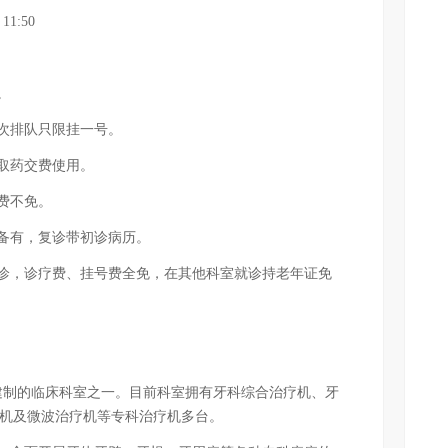
:50
。
次排队只限挂一号。
取药交费使用。
费不免。
备有，复诊带初诊病历。
，诊疗费、挂号费全免，在其他科室就诊持老年证免
？
制的临床科室之一。目前科室拥有牙科综合治疗机、牙
牙机及微波治疗机等专科治疗机多台。