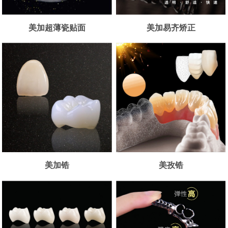
美加超薄瓷贴面
美加易齐矫正
美加锆
美孜锆