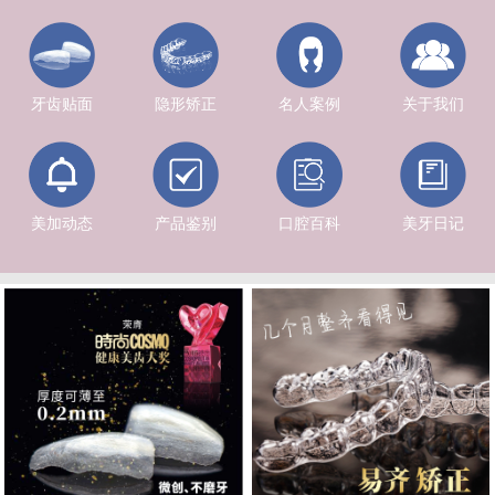
牙齿贴面
隐形矫正
名人案例
关于我们
美加动态
产品鉴别
口腔百科
美牙日记