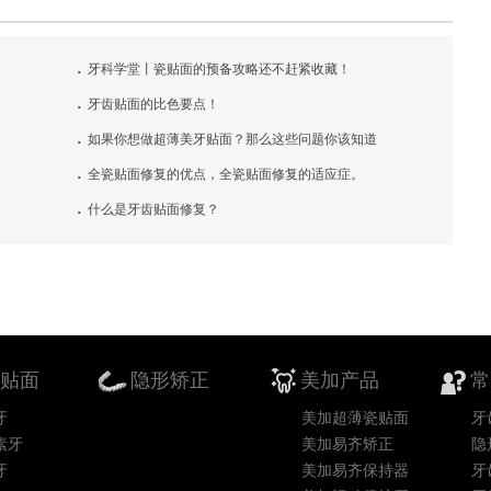
.
牙科学堂丨瓷贴面的预备攻略还不赶紧收藏！
.
牙齿贴面的比色要点！
.
如果你想做超薄美牙贴面？那么这些问题你该知道
.
全瓷贴面修复的优点，全瓷贴面修复的适应症。
.
什么是牙齿贴面修复？
贴面
隐形矫正
美加产品
常
牙
美加超薄瓷贴面
牙
素牙
美加易齐矫正
隐
牙
美加易齐保持器
牙