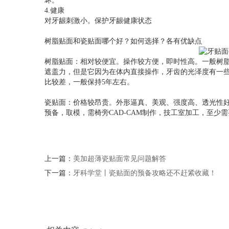
坏。
4.健康
对牙龈刺激小。保护牙龈健康状态
树脂贴面和瓷贴面哪个好？如何选择？各有优缺点
树脂贴面：相对较便宜。操作较方便，即时性高。一般树
遮盖力，但是它因为在体内直接操作，牙齿的光泽度有一
比较差，一般保持5年左右。
瓷贴面：价格较昂贵。外形逼真、美观、强度高、透光性
预备，取模，需椅旁CAD-CAM制作，技工室加工，至少需要
上一篇：
美加超薄瓷贴面常见问题解答
下一篇：
牙科学堂丨瓷贴面的预备攻略还不赶紧收藏！