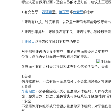
哪些人适合做牙贴面？适合自己的才是好的，建议去正规
1.有变色牙、
四环素
牙
、
氟斑牙
等
色素牙
的患者
2.牙齿有缺损、过度磨损、以及意外断裂都可能导致牙齿
3.牙齿形态异常、牙釉质发育不良、牙齿过于小等畸形牙
4.
牙缝大
或牙齿轻度排列不整齐的患者
对于那些牙齿的明显不整齐，想通过贴面来令牙齿变整齐
位置，然后再做贴面进一步改善牙齿的美观。
牙贴面和其他齿科美容项目相比有什么优势？安全、美观
1.美观
仿真效果好。不含有任何金属成分，不会出现烤瓷牙常见
2.舒适
牙齿贴面
不需要磨除或只需少量磨除牙体组织，可保存大
齿，触觉自然、舒适，避免舌头与传统烤瓷牙接触时的“异
3.安全
不需磨除牙体组织或只需很少量磨除牙体组织，对牙髓伤