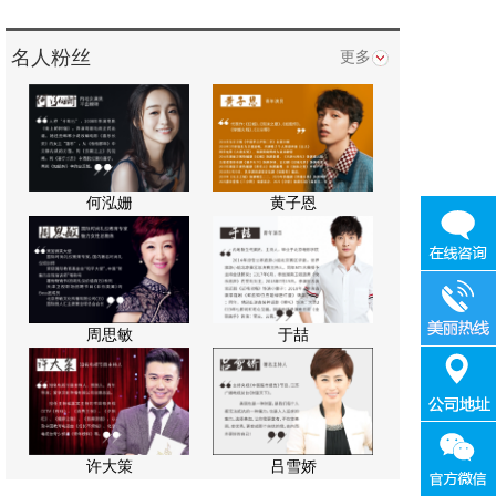
名人粉丝
更多
何泓姗
黄子恩
周思敏
于喆
许大策
吕雪娇