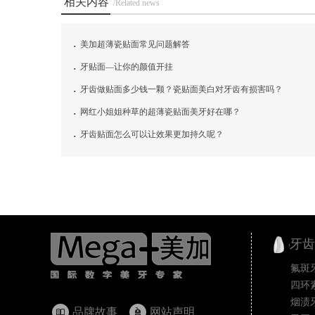
相关内容
/Related news
.
美加超薄瓷贴面常见问题解答
.
牙贴面—让你的颜值开挂
.
牙齿做贴面多少钱一颗？瓷贴面美白对牙齿有损害吗？
.
网红小姐姐种草的超薄瓷贴面美牙好在哪？
.
牙齿贴面怎么可以让效果更加持久呢？
牙齿
氟斑
四环
烟渍
品牌故事
网站声明