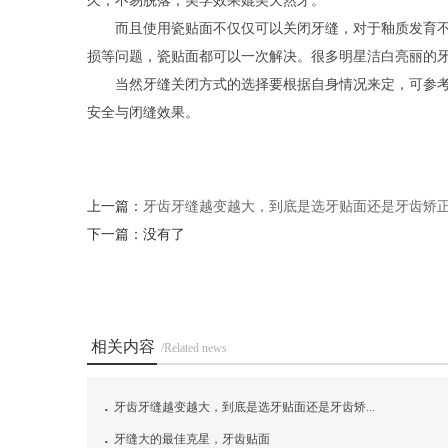
久，不易脱落，美学效果媲美天然牙。
而且使用瓷贴面不仅仅可以关闭牙缝，对于釉质发育
损等问题，瓷贴面都可以一次解决。很多明星洁白亮丽的
当然牙缝关闭方式的选择要根据自身情况来定，可参考
安全与闭缝效果。
上一篇：
牙齿牙缝越变越大，到底是选牙贴面还是牙齿矫
下一篇：没有了
相关内容
/Related news
.
牙齿牙缝越变越大，到底是选牙贴面还是牙齿矫...
.
牙缝大的最佳克星，牙齿贴面