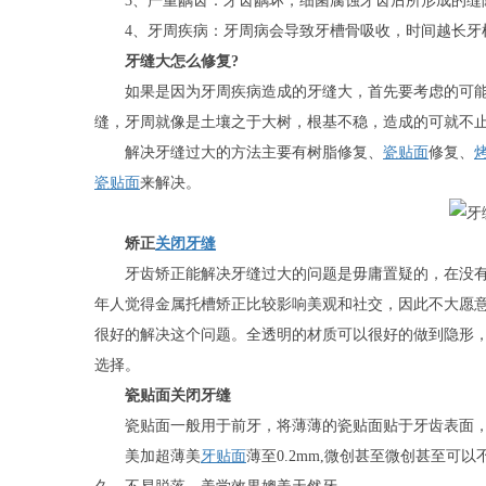
3、严重龋齿：牙齿龋坏，细菌腐蚀牙齿后所形成的缝隙
4、牙周疾病：牙周病会导致牙槽骨吸收，时间越长牙
牙缝大怎么修复?
如果是因为牙周疾病造成的牙缝大，首先要考虑的可能
缝，牙周就像是土壤之于大树，根基不稳，造成的可就不
解决牙缝过大的方法主要有树脂修复、
瓷贴面
修复、
瓷贴面
来解决。
矫正
关闭牙缝
牙齿矫正能解决牙缝过大的问题是毋庸置疑的，在没有
年人觉得金属托槽矫正比较影响美观和社交，因此不大愿
很好的解决这个问题。全透明的材质可以很好的做到隐形
选择。
瓷贴面关闭牙缝
瓷贴面一般用于前牙，将薄薄的瓷贴面贴于牙齿表面，
美加超薄美
牙贴面
薄至0.2mm,微创甚至微创甚至