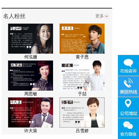
名人粉丝
更多
何泓姗
黄子恩
周思敏
于喆
许大策
吕雪娇